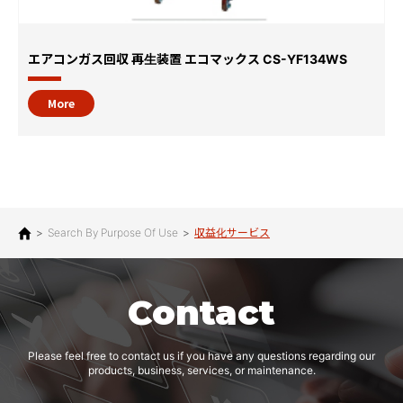
エアコンガス回収 再生装置 エコマックス CS-YF134WS
More
>
Search By Purpose Of Use
>
収益化サービス
Contact
Please feel free to contact us if you have any questions regarding our
products, business, services, or maintenance.