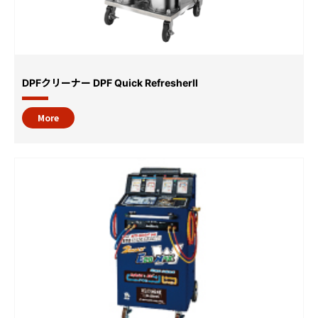
DPFクリーナー DPF Quick RefresherⅡ
More