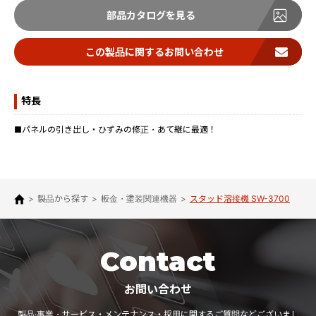
部品カタログを見る
この製品に関するお問い合わせ
特長
■パネルの引き出し・ひずみの修正・あて継に最適！
>
製品から探す
>
板金・塗装関連機器
>
スタッド溶接機 SW-3700
Contact
お問い合わせ
製品·事業・サービス・メンテナンス・採用に関するご質問などございまし